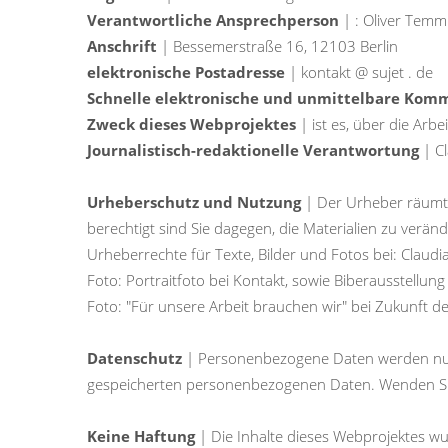
Verantwortliche Ansprechperson
| : Oliver Temm
Anschrift
| Bessemerstraße 16, 12103 Berlin
elektronische Postadresse
| kontakt @ sujet . de
Schnelle elektronische und unmittelbare Kom
Zweck dieses Webprojektes
| ist es, über die Arbe
Journalistisch-redaktionelle Verantwortung
| Cl
Urheberschutz und Nutzung
| Der Urheber räumt I
berechtigt sind Sie dagegen, die Materialien zu verän
Urheberrechte für Texte, Bilder und Fotos bei: Claud
Foto: Portraitfoto bei Kontakt, sowie Biberausstellung
Foto: "Für unsere Arbeit brauchen wir" bei Zukunft 
Datenschutz
| Personenbezogene Daten werden nur m
gespeicherten personenbezogenen Daten. Wenden Sie s
Keine Haftung
| Die Inhalte dieses Webprojektes wu