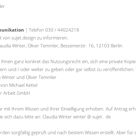
ler
munikation
| Telefon 030 / 44024218
it von sujet.design zu informieren.
audia Winter, Oliver Temmler, Bessemerstr. 16, 12103 Berlin
hnen ganz konkret das Nutzungsrecht ein, sich eine private Kopie
dern und / oder weiter zu geben oder gar selbst zu veröffentlichen.
ia Winter und Oliver Temmler
 von Michael Kettel
der Arbeit GmbH
it Ihrem Wissen und Ihrer Einwilligung erhoben. Auf Antrag erhal
ich dazu bitte an: Claudia Winter winter @ sujet . de
rden sorgfältig geprüft und nach bestem Wissen erstellt. Aber für