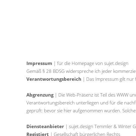
Navigation
überspringe
Impressum
| für die Homepage von sujet.design
Gemäß § 28 BDSG widerspreche ich jeder kommerzie
Verantwortungsbereich
| Das Impressum gilt nur f
Abgrenzung
| Die Web-Präsenz ist Teil des WWW und
Verantwortungsbereich unterliegen und für die nachf
geprüft: bevor sie hier aufgenommen wurden. Solche 
Diensteanbieter
| sujet.design Temmler & Winter 
Registiert
| Gesellschaft bürgerlichen Rechts